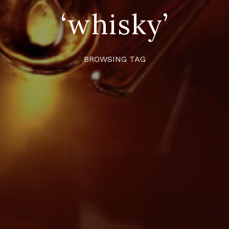
‘whisky’
BROWSING TAG